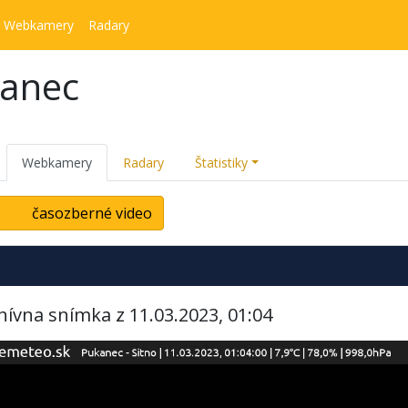
Webkamery
Radary
kanec
Webkamery
Radary
Štatistiky
časozberné video
hívna snímka z 11.03.2023, 01:04