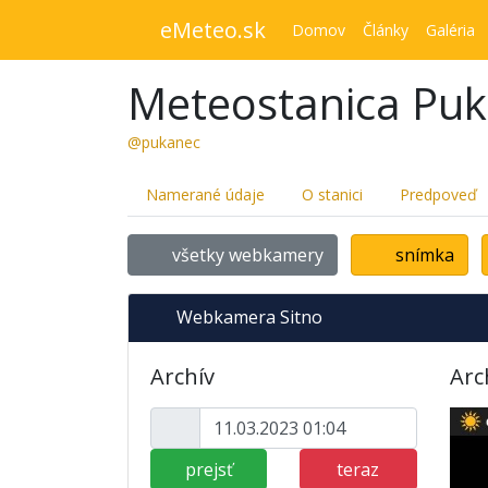
eMeteo.sk
Domov
Články
Galéria
Meteostanica Pu
@pukanec
Namerané údaje
O stanici
Predpoveď
všetky webkamery
snímka
Webkamera Sitno
Archív
Arc
prejsť
teraz