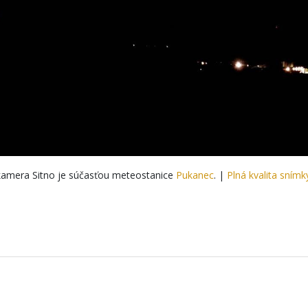
amera Sitno je súčasťou meteostanice
Pukanec
. |
Plná kvalita snímk