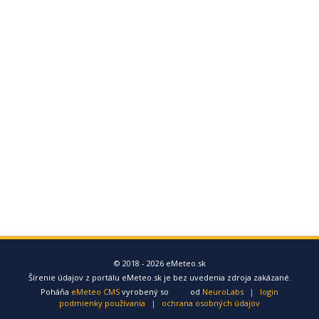
© 2018 - 2026 eMeteo.sk
Šírenie údajov z portálu eMeteo.sk je bez uvedenia zdroja zakázané.
Poháňa
eMeteo CMS
vyrobený so
od
NeuroLabs
|
login
podmienky používania
|
ochrana osobných údajov