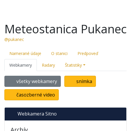
Meteostanica Pukanec
@pukanec
Namerané údaje
O stanici
Predpoveď
Webkamery
Radary
Štatistiky
všetky webkamery
snímka
časozberné video
Webkamera Sitno
Archív