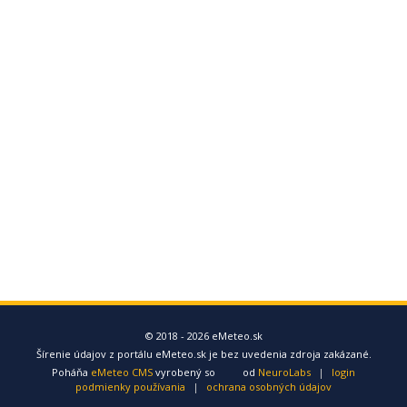
© 2018 - 2026 eMeteo.sk
Šírenie údajov z portálu eMeteo.sk je bez uvedenia zdroja zakázané.
Poháňa
eMeteo CMS
vyrobený so
od
NeuroLabs
|
login
podmienky používania
|
ochrana osobných údajov