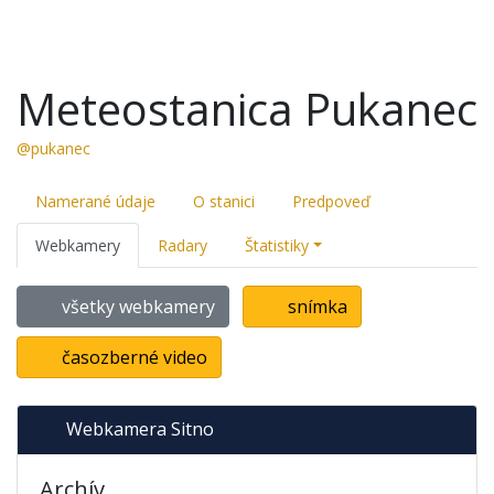
Meteostanica Pukanec
@pukanec
Namerané údaje
O stanici
Predpoveď
Webkamery
Radary
Štatistiky
všetky webkamery
snímka
časozberné video
Webkamera Sitno
Archív