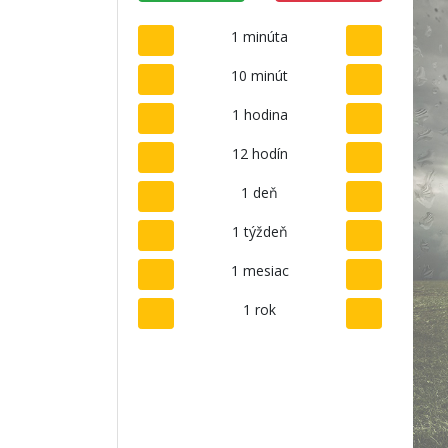
1 minúta
10 minút
1 hodina
12 hodín
1 deň
1 týždeň
1 mesiac
1 rok