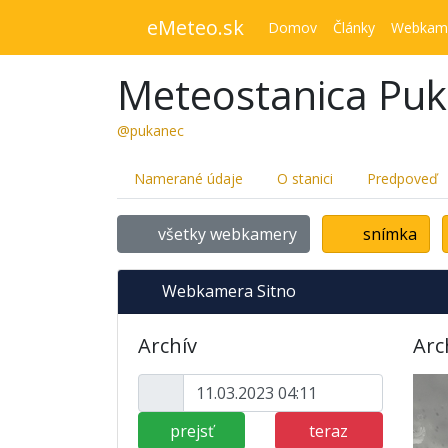
eMeteo.sk
Domov
Články
Webkam
Meteostanica Pu
@pukanec
Namerané údaje
O stanici
Predpoveď
všetky webkamery
snímka
Webkamera Sitno
Archív
Arc
prejsť
teraz