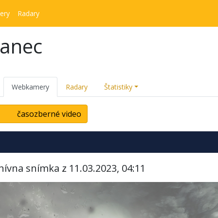
ery
Radary
kanec
Webkamery
Radary
Štatistiky
časozberné video
hívna snímka z 11.03.2023, 04:11