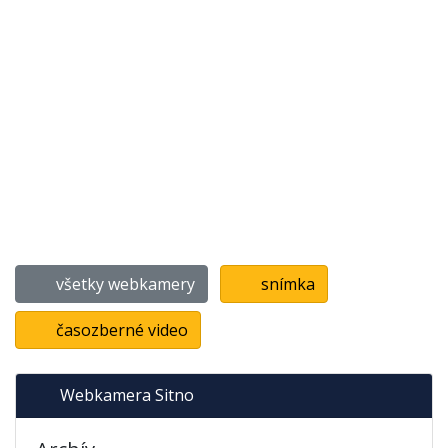
všetky webkamery
snímka
časozberné video
Webkamera Sitno