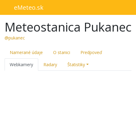
eMeteo.sk
Meteostanica Pukanec
@pukanec
Namerané údaje
O stanici
Predpoveď
Webkamery
Radary
Štatistiky