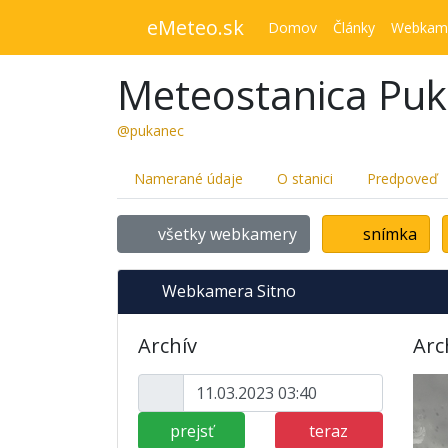
eMeteo.sk
Domov
Články
Webkam
Meteostanica Pu
@pukanec
Namerané údaje
O stanici
Predpoveď
všetky webkamery
snímka
Webkamera Sitno
Archív
Arc
prejsť
teraz