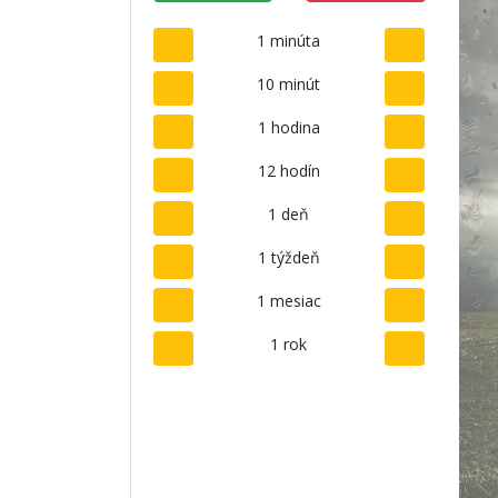
1 minúta
10 minút
1 hodina
12 hodín
1 deň
1 týždeň
1 mesiac
1 rok