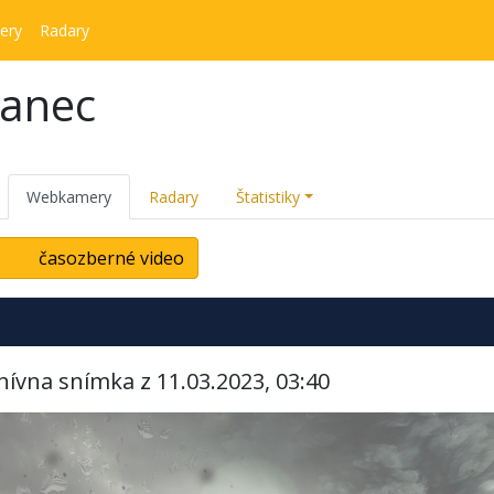
ery
Radary
kanec
Webkamery
Radary
Štatistiky
časozberné video
hívna snímka z 11.03.2023, 03:40