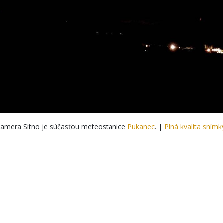
amera Sitno je súčasťou meteostanice
Pukanec
. |
Plná kvalita snímk