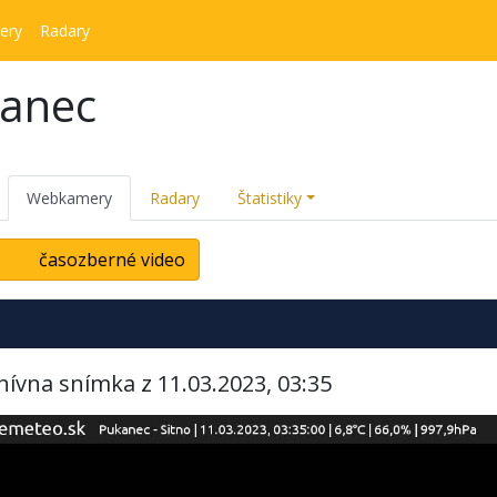
ery
Radary
kanec
Webkamery
Radary
Štatistiky
časozberné video
hívna snímka z 11.03.2023, 03:35