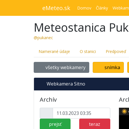
eMeteo.sk
Domov
Články
Webkam
Meteostanica Pu
@pukanec
Namerané údaje
O stanici
Predpoveď
všetky webkamery
snímka
Webkamera Sitno
Archív
Arc
prejsť
teraz