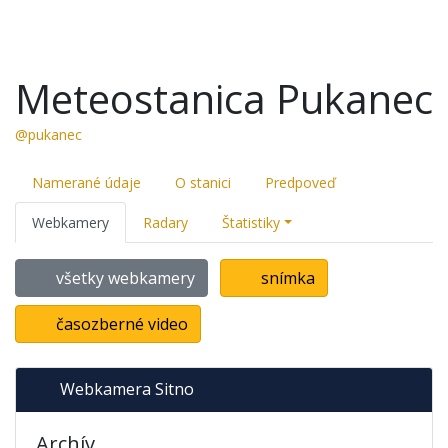
Meteostanica Pukanec
@pukanec
Namerané údaje
O stanici
Predpoveď
Webkamery
Radary
Štatistiky
všetky webkamery
snímka
časozberné video
Webkamera Sitno
Archív