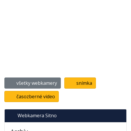
všetky webkamery
snímka
časozberné video
Webkamera Sitno