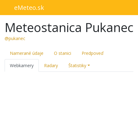
eMeteo.sk
Meteostanica Pukanec
@pukanec
Namerané údaje
O stanici
Predpoveď
Webkamery
Radary
Štatistiky