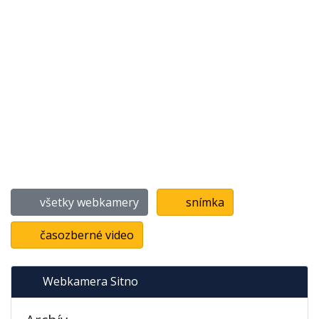
všetky webkamery
snímka
časozberné video
Webkamera Sitno