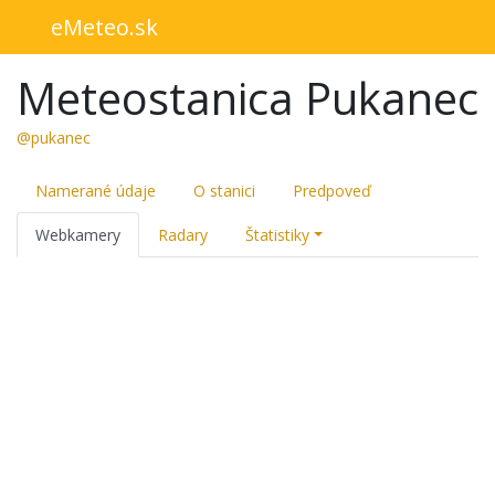
eMeteo.sk
Meteostanica Pukanec
@pukanec
Namerané údaje
O stanici
Predpoveď
Webkamery
Radary
Štatistiky