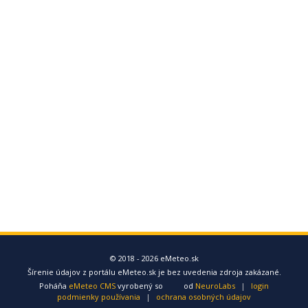
© 2018 - 2026 eMeteo.sk
Šírenie údajov z portálu eMeteo.sk je bez uvedenia zdroja zakázané.
Poháňa
eMeteo CMS
vyrobený so
od
NeuroLabs
|
login
podmienky používania
|
ochrana osobných údajov