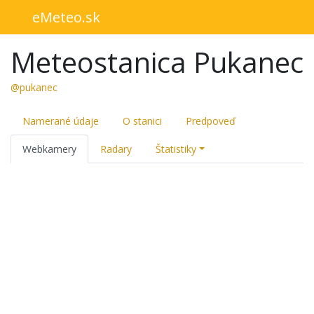
eMeteo.sk
Meteostanica Pukanec
@pukanec
Namerané údaje
O stanici
Predpoveď
Webkamery
Radary
Štatistiky