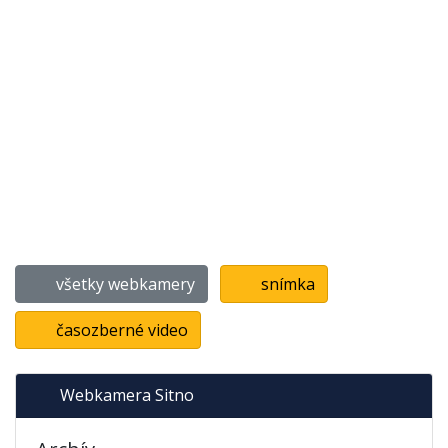
všetky webkamery
snímka
časozberné video
Webkamera Sitno