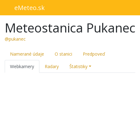
eMeteo.sk
Meteostanica Pukanec
@pukanec
Namerané údaje
O stanici
Predpoveď
Webkamery
Radary
Štatistiky