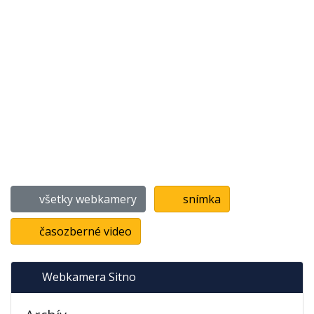
všetky webkamery
snímka
časozberné video
Webkamera Sitno