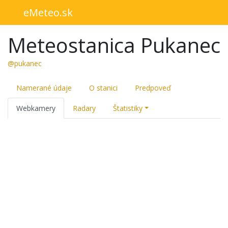
eMeteo.sk
Meteostanica Pukanec
@pukanec
Namerané údaje
O stanici
Predpoveď
Webkamery
Radary
Štatistiky