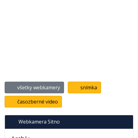
všetky webkamery
snímka
časozberné video
Webkamera Sitno