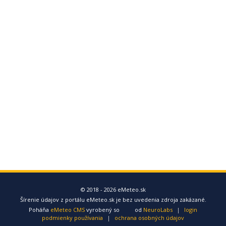
© 2018 - 2026 eMeteo.sk
Šírenie údajov z portálu eMeteo.sk je bez uvedenia zdroja zakázané.
Poháňa
eMeteo CMS
vyrobený so
od
NeuroLabs
|
login
podmienky používania
|
ochrana osobných údajov