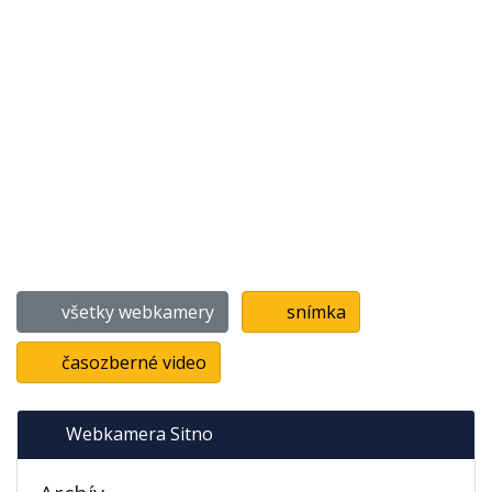
všetky webkamery
snímka
časozberné video
Webkamera Sitno