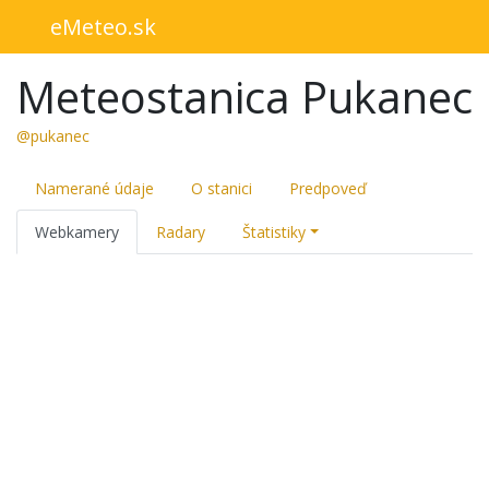
eMeteo.sk
Meteostanica Pukanec
@pukanec
Namerané údaje
O stanici
Predpoveď
Webkamery
Radary
Štatistiky