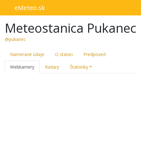
eMeteo.sk
Meteostanica Pukanec
@pukanec
Namerané údaje
O stanici
Predpoveď
Webkamery
Radary
Štatistiky