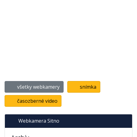
všetky webkamery
snímka
časozberné video
Webkamera Sitno