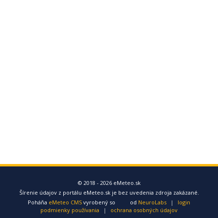
© 2018 - 2026 eMeteo.sk
Šírenie údajov z portálu eMeteo.sk je bez uvedenia zdroja zakázané.
Poháňa
eMeteo CMS
vyrobený so
od
NeuroLabs
|
login
podmienky používania
|
ochrana osobných údajov