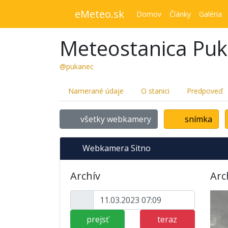
eMeteo.sk
Domov
Články
Galéria
Meteostanica Pu
@pukanec
Namerané údaje
O stanici
Predpoveď
všetky webkamery
snímka
Webkamera Sitno
Archív
Arc
prejsť
teraz