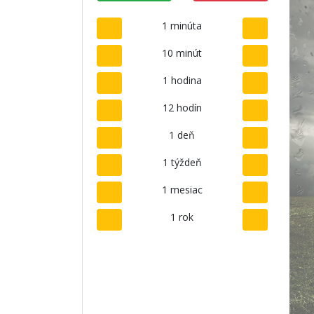
1 minúta
10 minút
1 hodina
12 hodín
1 deň
1 týždeň
1 mesiac
1 rok