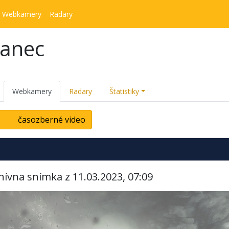
Webkamery
Radary
kanec
Webkamery
Radary
Štatistiky
časozberné video
hívna snímka z 11.03.2023, 07:09