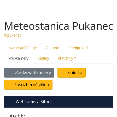
Meteostanica Pukanec
@pukanec
Namerané údaje
O stanici
Predpoveď
Webkamery
Radary
Štatistiky
všetky webkamery
snímka
časozberné video
Webkamera Sitno
Archív