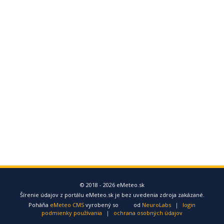
© 2018 - 2026 eMeteo.sk
Šírenie údajov z portálu eMeteo.sk je bez uvedenia zdroja zakázané.
Poháňa
eMeteo CMS
vyrobený so
od
NeuroLabs
|
login
podmienky používania
|
ochrana osobných údajov