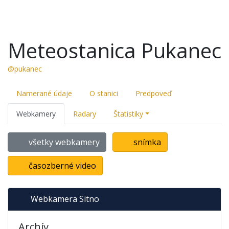
Meteostanica Pukanec
@pukanec
Namerané údaje
O stanici
Predpoveď
Webkamery
Radary
Štatistiky
všetky webkamery
snímka
časozberné video
Webkamera Sitno
Archív