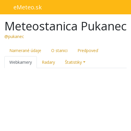
eMeteo.sk
Meteostanica Pukanec
@pukanec
Namerané údaje
O stanici
Predpoveď
Webkamery
Radary
Štatistiky