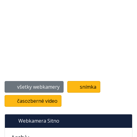
všetky webkamery
snímka
časozberné video
Webkamera Sitno