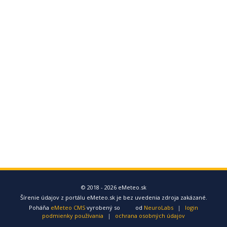
© 2018 - 2026 eMeteo.sk
Šírenie údajov z portálu eMeteo.sk je bez uvedenia zdroja zakázané.
Poháňa
eMeteo CMS
vyrobený so
od
NeuroLabs
|
login
podmienky používania
|
ochrana osobných údajov