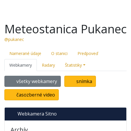
Meteostanica Pukanec
@pukanec
Namerané údaje
O stanici
Predpoveď
Webkamery
Radary
Štatistiky
všetky webkamery
snímka
časozberné video
Webkamera Sitno
Archív