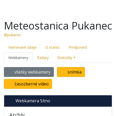
Meteostanica Pukanec
@pukanec
Namerané údaje
O stanici
Predpoveď
Webkamery
Radary
Štatistiky
všetky webkamery
snímka
časozberné video
Webkamera Sitno
Archív