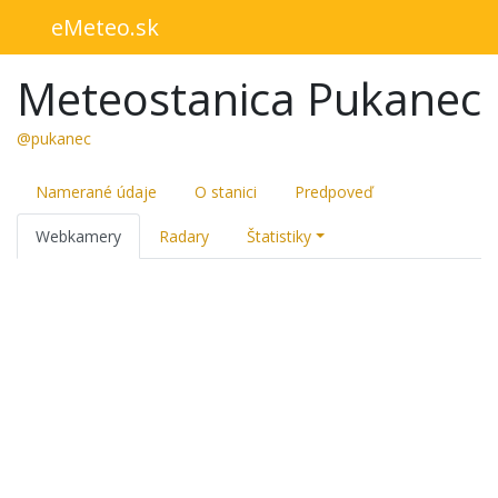
eMeteo.sk
Meteostanica Pukanec
@pukanec
Namerané údaje
O stanici
Predpoveď
Webkamery
Radary
Štatistiky