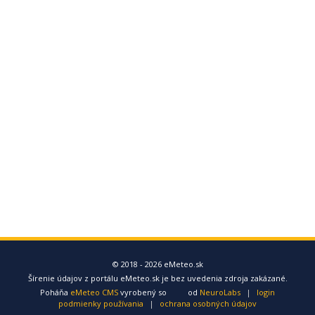
© 2018 - 2026 eMeteo.sk
Šírenie údajov z portálu eMeteo.sk je bez uvedenia zdroja zakázané.
Poháňa
eMeteo CMS
vyrobený so
od
NeuroLabs
|
login
podmienky používania
|
ochrana osobných údajov