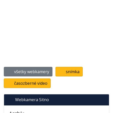
všetky webkamery
snímka
časozberné video
Webkamera Sitno