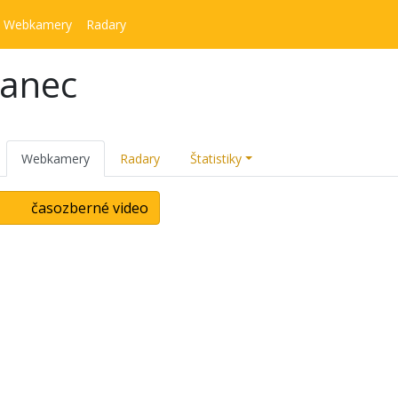
Webkamery
Radary
kanec
Webkamery
Radary
Štatistiky
časozberné video