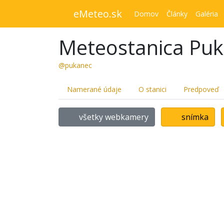
eMeteo.sk
Domov
Články
Galéria
Meteostanica Pu
@pukanec
Namerané údaje
O stanici
Predpoveď
všetky webkamery
snímka