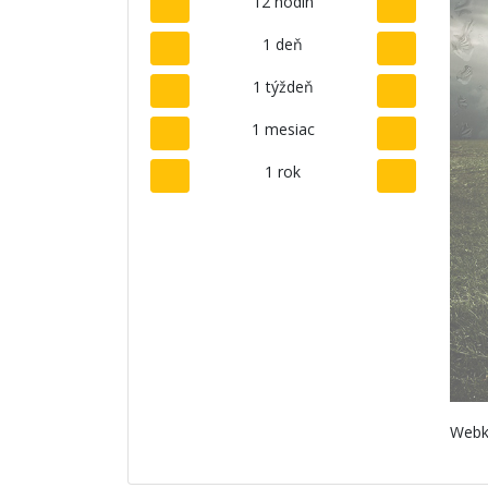
12 hodín
1 deň
1 týždeň
1 mesiac
1 rok
Webk