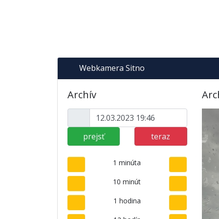
Webkamera Sitno
Archív
Arc
prejsť
teraz
1 minúta
10 minút
1 hodina