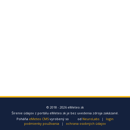
© 2018 - 2026 eMeteo.sk
Šírenie údajov z portálu eMeteo.sk je bez uvedenia zdroja zakázané.
Poháňa
eMeteo CMS
vyrobený so
od
NeuroLabs
|
login
podmienky používania
|
ochrana osobných údajov