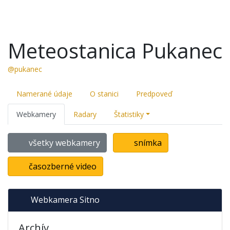
Meteostanica Pukanec
@pukanec
Namerané údaje
O stanici
Predpoveď
Webkamery
Radary
Štatistiky
všetky webkamery
snímka
časozberné video
Webkamera Sitno
Archív