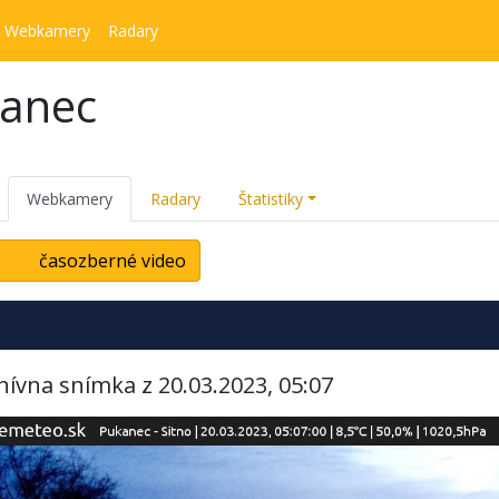
Webkamery
Radary
kanec
Webkamery
Radary
Štatistiky
časozberné video
hívna snímka z 20.03.2023, 05:07