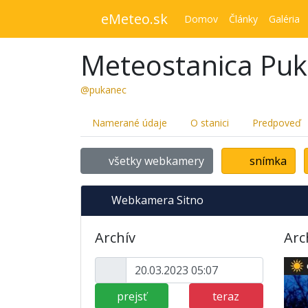
eMeteo.sk
Domov
Články
Galéria
Meteostanica Pu
@pukanec
Namerané údaje
O stanici
Predpoveď
všetky webkamery
snímka
Webkamera Sitno
Archív
Arc
prejsť
teraz