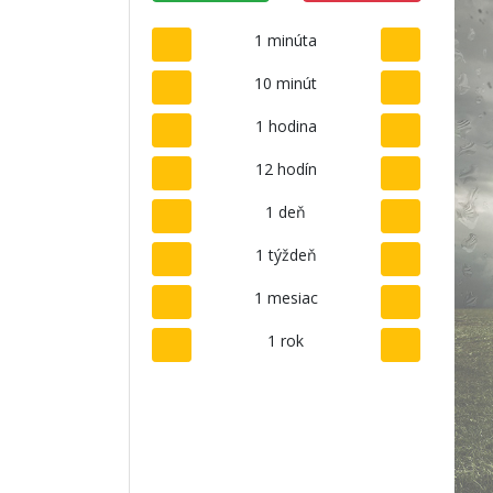
1 minúta
10 minút
1 hodina
12 hodín
1 deň
1 týždeň
1 mesiac
1 rok