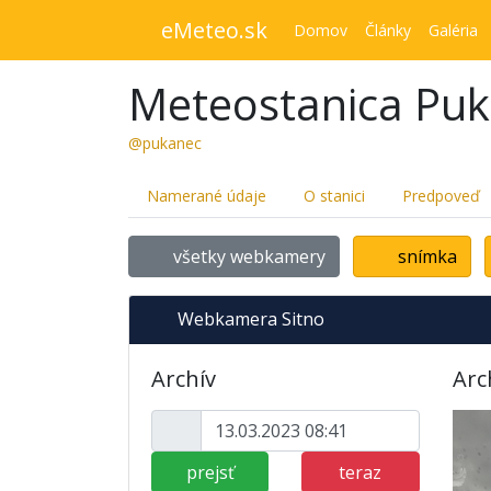
eMeteo.sk
Domov
Články
Galéria
Meteostanica Pu
@pukanec
Namerané údaje
O stanici
Predpoveď
všetky webkamery
snímka
Webkamera Sitno
Archív
Arc
prejsť
teraz