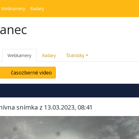
Webkamery
Radary
kanec
Webkamery
Radary
Štatistiky
časozberné video
hívna snímka z 13.03.2023, 08:41