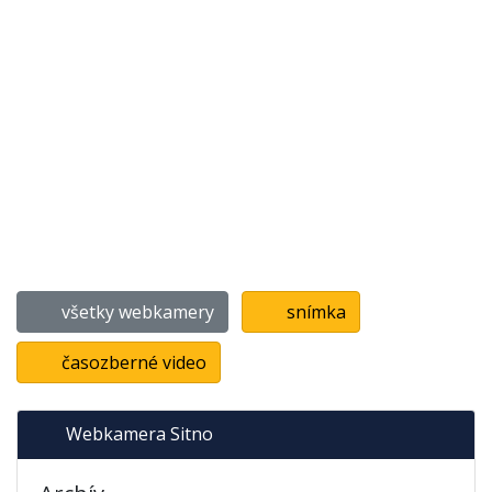
všetky webkamery
snímka
časozberné video
Webkamera Sitno