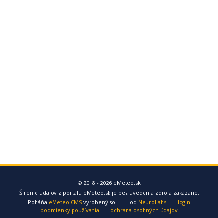
© 2018 - 2026 eMeteo.sk
Šírenie údajov z portálu eMeteo.sk je bez uvedenia zdroja zakázané.
Poháňa
eMeteo CMS
vyrobený so
od
NeuroLabs
|
login
podmienky používania
|
ochrana osobných údajov