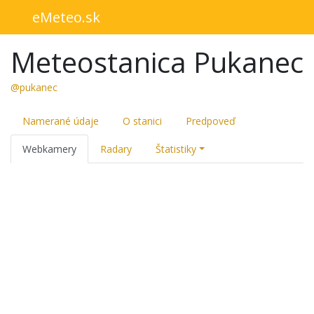
eMeteo.sk
Meteostanica Pukanec
@pukanec
Namerané údaje
O stanici
Predpoveď
Webkamery
Radary
Štatistiky