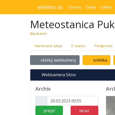
eMeteo.sk
Domov
Články
Galéria
Meteostanica Pu
@pukanec
Namerané údaje
O stanici
Predpoveď
všetky webkamery
snímka
Webkamera Sitno
Archív
Arc
prejsť
teraz