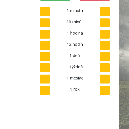
1 minúta
10 minút
1 hodina
12 hodín
1 deň
1 týždeň
1 mesiac
1 rok