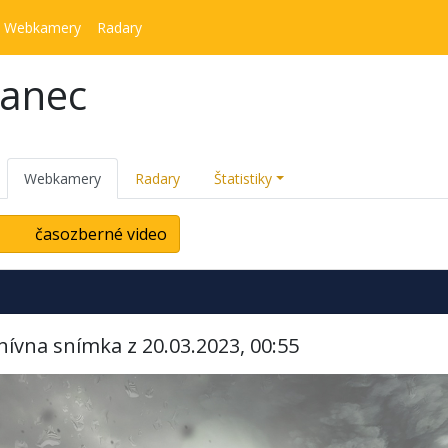
Webkamery
Radary
kanec
Webkamery
Radary
Štatistiky
časozberné video
hívna snímka z 20.03.2023, 00:55