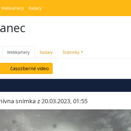
Webkamery
Radary
kanec
Webkamery
Radary
Štatistiky
časozberné video
hívna snímka z 20.03.2023, 01:55