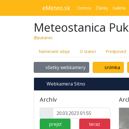
eMeteo.sk
Domov
Články
Galéria
Meteostanica Pu
@pukanec
Namerané údaje
O stanici
Predpoveď
všetky webkamery
snímka
Webkamera Sitno
Archív
Arc
prejsť
teraz