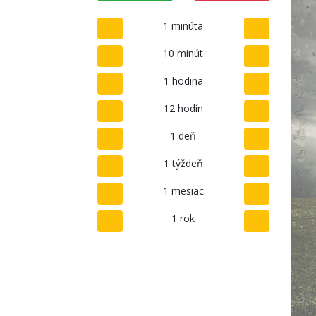
1 minúta
10 minút
1 hodina
12 hodín
1 deň
1 týždeň
1 mesiac
1 rok