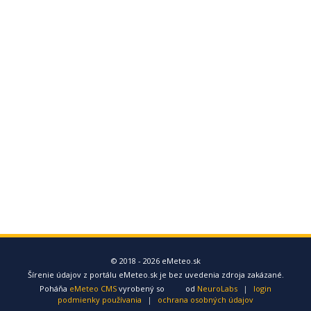
© 2018 - 2026 eMeteo.sk
Šírenie údajov z portálu eMeteo.sk je bez uvedenia zdroja zakázané.
Poháňa
eMeteo CMS
vyrobený so
od
NeuroLabs
|
login
podmienky používania
|
ochrana osobných údajov