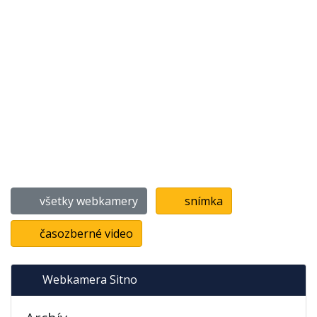
všetky webkamery
snímka
časozberné video
Webkamera Sitno