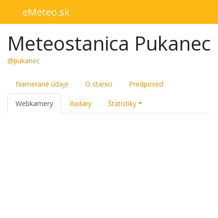
eMeteo.sk
Meteostanica Pukanec
@pukanec
Namerané údaje
O stanici
Predpoveď
Webkamery
Radary
Štatistiky