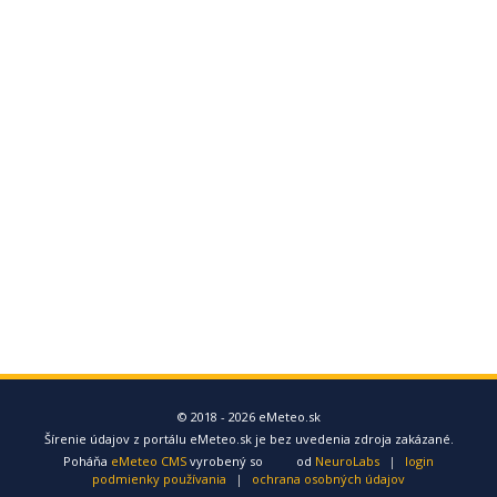
© 2018 - 2026 eMeteo.sk
Šírenie údajov z portálu eMeteo.sk je bez uvedenia zdroja zakázané.
Poháňa
eMeteo CMS
vyrobený so
od
NeuroLabs
|
login
podmienky používania
|
ochrana osobných údajov