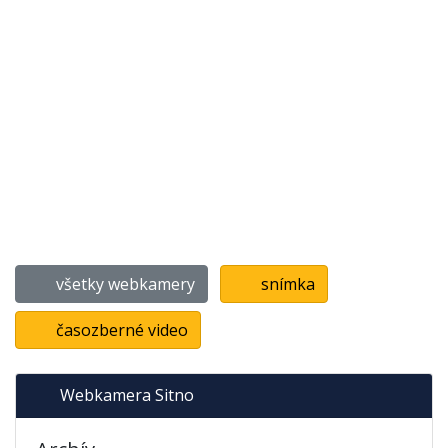
všetky webkamery
snímka
časozberné video
Webkamera Sitno