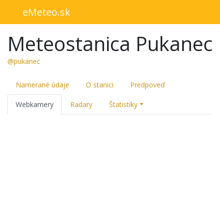
eMeteo.sk
Meteostanica Pukanec
@pukanec
Namerané údaje
O stanici
Predpoveď
Webkamery
Radary
Štatistiky