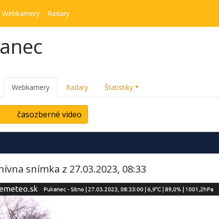
Webkamery
Radary
kanec
Webkamery
Radary
Štatistiky
časozberné video
hívna snímka z 27.03.2023, 08:33