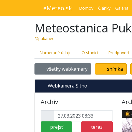
eMeteo.sk
Domov
Články
Galéria
Meteostanica Pu
@pukanec
Namerané údaje
O stanici
Predpoveď
všetky webkamery
snímka
Webkamera Sitno
Archív
Arc
prejsť
teraz