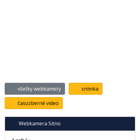
všetky webkamery
snímka
časozberné video
Webkamera Sitno