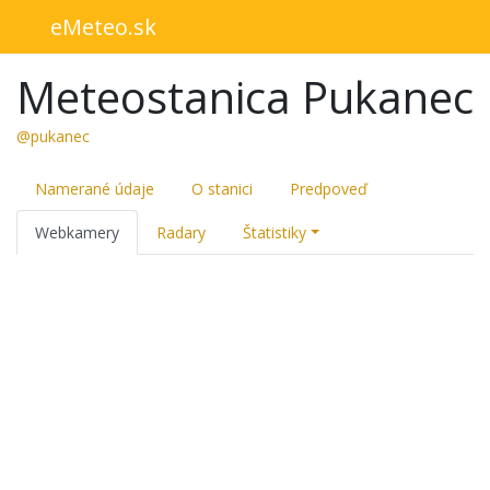
eMeteo.sk
Meteostanica Pukanec
@pukanec
Namerané údaje
O stanici
Predpoveď
Webkamery
Radary
Štatistiky