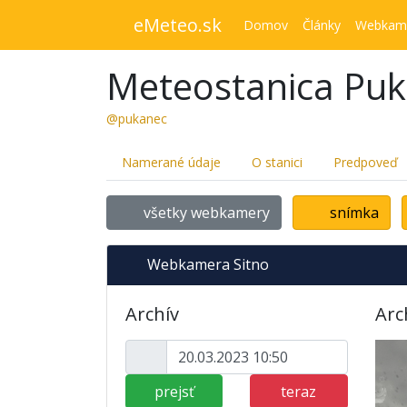
eMeteo.sk
Domov
Články
Webkam
Meteostanica Pu
@pukanec
Namerané údaje
O stanici
Predpoveď
všetky webkamery
snímka
Webkamera Sitno
Archív
Arc
prejsť
teraz