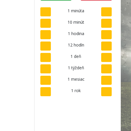
1 minúta
10 minút
1 hodina
12 hodín
1 deň
1 týždeň
1 mesiac
1 rok