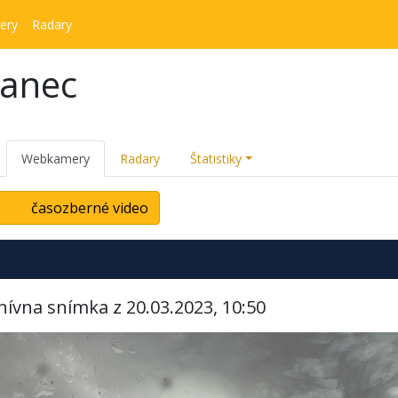
ery
Radary
kanec
Webkamery
Radary
Štatistiky
časozberné video
hívna snímka z 20.03.2023, 10:50