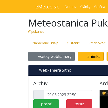
eMeteo.sk
Domov
Články
Galéria
Meteostanica Pu
@pukanec
Namerané údaje
O stanici
Predpoveď
všetky webkamery
snímka
Webkamera Sitno
Archív
Arc
prejsť
teraz