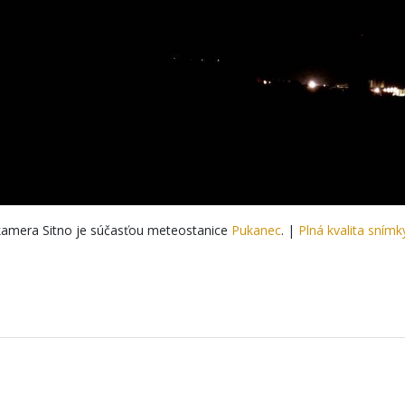
amera Sitno je súčasťou meteostanice
Pukanec
. |
Plná kvalita snímk