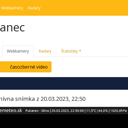
Webkamery
Radary
kanec
Webkamery
Radary
Štatistiky
časozberné video
hívna snímka z 20.03.2023, 22:50