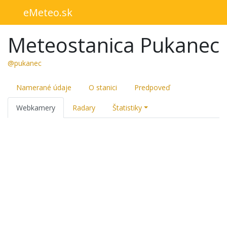
eMeteo.sk
Meteostanica Pukanec
@pukanec
Namerané údaje
O stanici
Predpoveď
Webkamery
Radary
Štatistiky