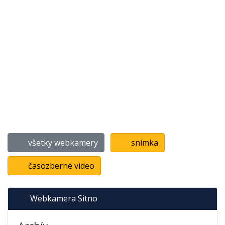
všetky webkamery
snímka
časozberné video
Webkamera Sitno