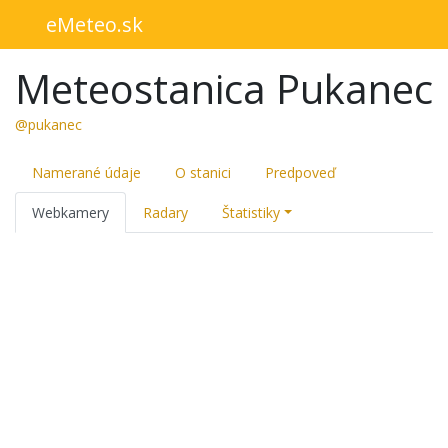
eMeteo.sk
Meteostanica Pukanec
@pukanec
Namerané údaje
O stanici
Predpoveď
Webkamery
Radary
Štatistiky