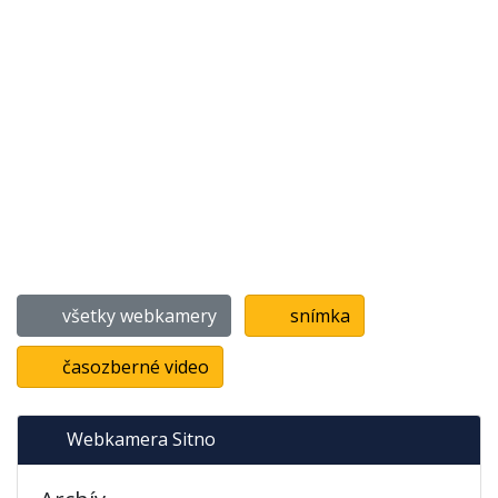
všetky webkamery
snímka
časozberné video
Webkamera Sitno