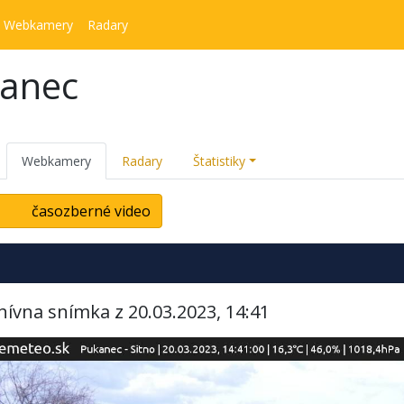
Webkamery
Radary
kanec
Webkamery
Radary
Štatistiky
časozberné video
hívna snímka z 20.03.2023, 14:41