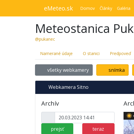
eMeteo.sk
Domov
Články
Galéria
Meteostanica Pu
@pukanec
Namerané údaje
O stanici
Predpoveď
všetky webkamery
snímka
Webkamera Sitno
Archív
Arc
prejsť
teraz