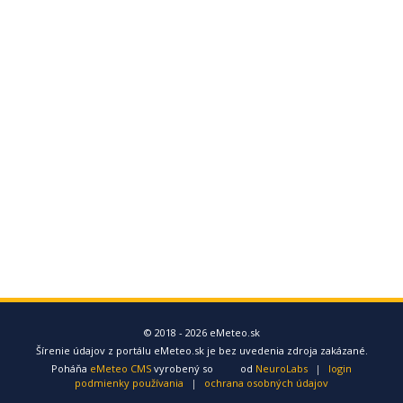
© 2018 - 2026 eMeteo.sk
Šírenie údajov z portálu eMeteo.sk je bez uvedenia zdroja zakázané.
Poháňa
eMeteo CMS
vyrobený so
od
NeuroLabs
|
login
podmienky používania
|
ochrana osobných údajov