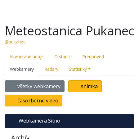
Meteostanica Pukanec
@pukanec
Namerané údaje
O stanici
Predpoveď
Webkamery
Radary
Štatistiky
všetky webkamery
snímka
časozberné video
Webkamera Sitno
Archív