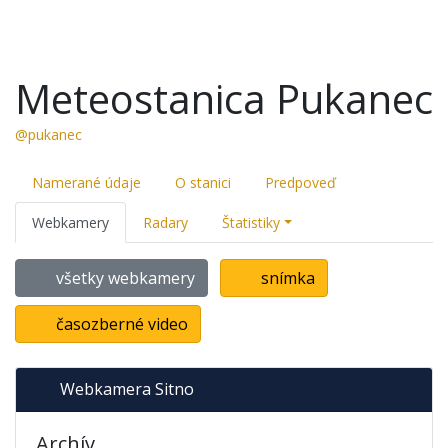
Meteostanica Pukanec
@pukanec
Namerané údaje
O stanici
Predpoveď
Webkamery
Radary
Štatistiky
všetky webkamery
snímka
časozberné video
Webkamera Sitno
Archív