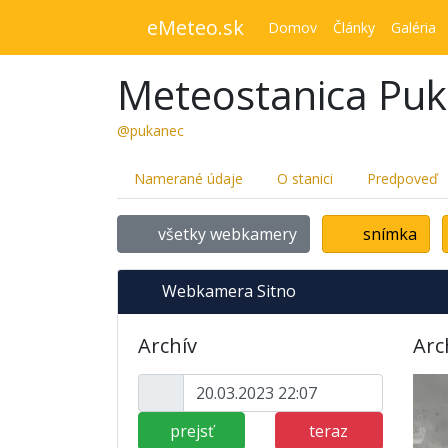
eMeteo.sk
Domov
Články
Galéria
Meteostanica Pu
@pukanec
Namerané údaje
O stanici
Predpoveď
všetky webkamery
snímka
Webkamera Sitno
Archív
Arc
prejsť
teraz