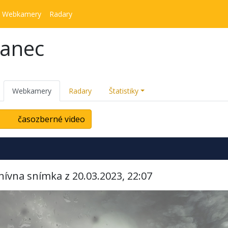
Webkamery
Radary
kanec
Webkamery
Radary
Štatistiky
časozberné video
hívna snímka z 20.03.2023, 22:07