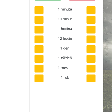
1 minúta
10 minút
1 hodina
12 hodín
1 deň
1 týždeň
1 mesiac
1 rok