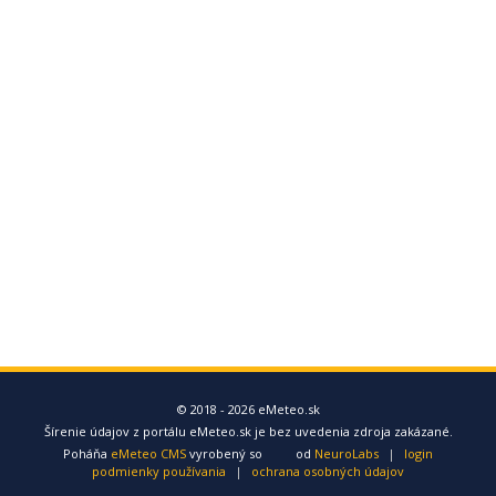
© 2018 - 2026 eMeteo.sk
Šírenie údajov z portálu eMeteo.sk je bez uvedenia zdroja zakázané.
Poháňa
eMeteo CMS
vyrobený so
od
NeuroLabs
|
login
podmienky používania
|
ochrana osobných údajov