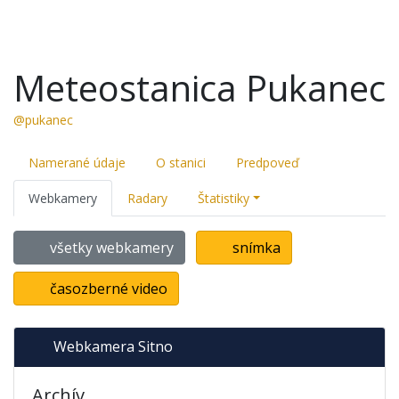
Meteostanica Pukanec
@pukanec
Namerané údaje
O stanici
Predpoveď
Webkamery
Radary
Štatistiky
všetky webkamery
snímka
časozberné video
Webkamera Sitno
Archív