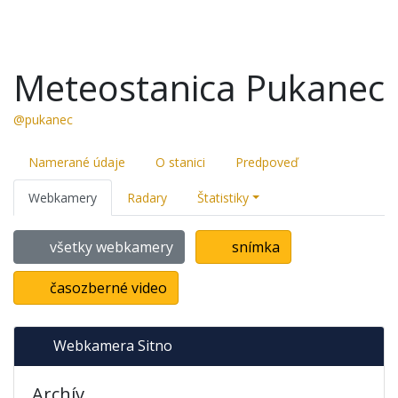
Meteostanica Pukanec
@pukanec
Namerané údaje
O stanici
Predpoveď
Webkamery
Radary
Štatistiky
všetky webkamery
snímka
časozberné video
Webkamera Sitno
Archív