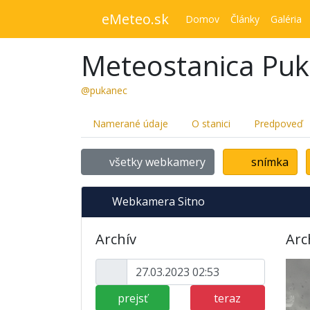
eMeteo.sk
Domov
Články
Galéria
Meteostanica Pu
@pukanec
Namerané údaje
O stanici
Predpoveď
všetky webkamery
snímka
Webkamera Sitno
Archív
Arc
prejsť
teraz