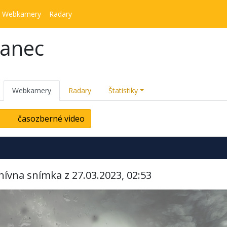
Webkamery
Radary
kanec
Webkamery
Radary
Štatistiky
časozberné video
hívna snímka z 27.03.2023, 02:53