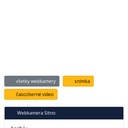
všetky webkamery
snímka
časozberné video
Webkamera Sitno