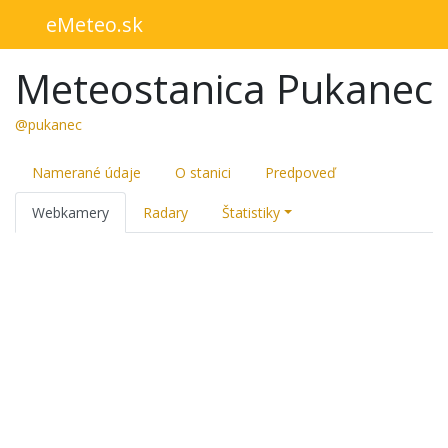
eMeteo.sk
Meteostanica Pukanec
@pukanec
Namerané údaje
O stanici
Predpoveď
Webkamery
Radary
Štatistiky