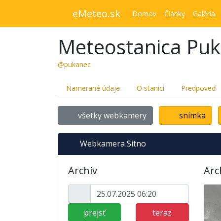
eMeteo.sk
Domov
Články
Galéria
Meteostanica Pu
@pukanec
Namerané údaje
O stanici
Predpoveď
všetky webkamery
snímka
Webkamera Sitno
Archív
Arc
prejsť
teraz