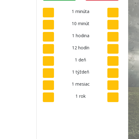
1 minúta
10 minút
1 hodina
12 hodín
1 deň
1 týždeň
1 mesiac
1 rok