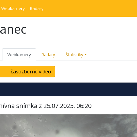
Webkamery
Radary
kanec
Webkamery
Radary
Štatistiky
časozberné video
hívna snímka z 25.07.2025, 06:20