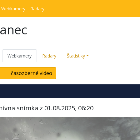
Webkamery
Radary
kanec
Webkamery
Radary
Štatistiky
časozberné video
hívna snímka z 01.08.2025, 06:20