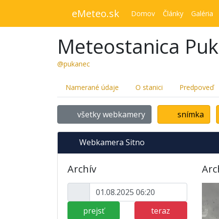
eMeteo.sk
Domov
Články
Galéria
Meteostanica Pu
@pukanec
Namerané údaje
O stanici
Predpoveď
všetky webkamery
snímka
Webkamera Sitno
Archív
Arc
prejsť
teraz