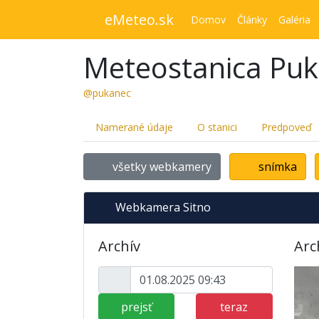
eMeteo.sk
Domov
Články
Galéria
Meteostanica Pu
@pukanec
Namerané údaje
O stanici
Predpoveď
všetky webkamery
snímka
Webkamera Sitno
Archív
Arc
prejsť
teraz