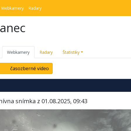
Webkamery
Radary
kanec
Webkamery
Radary
Štatistiky
časozberné video
hívna snímka z 01.08.2025, 09:43