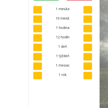
1 minúta
10 minút
1 hodina
12 hodín
1 deň
1 týždeň
1 mesiac
1 rok