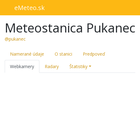
eMeteo.sk
Meteostanica Pukanec
@pukanec
Namerané údaje
O stanici
Predpoveď
Webkamery
Radary
Štatistiky