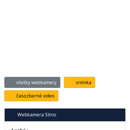
všetky webkamery
snímka
časozberné video
Webkamera Sitno