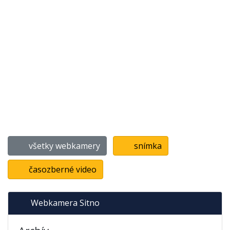
všetky webkamery
snímka
časozberné video
Webkamera Sitno