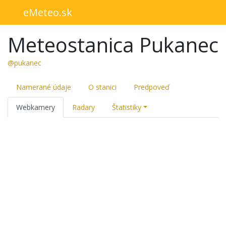
eMeteo.sk
Meteostanica Pukanec
@pukanec
Namerané údaje
O stanici
Predpoveď
Webkamery
Radary
Štatistiky