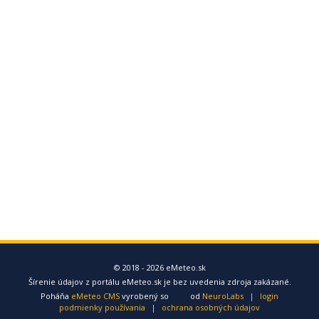
© 2018 - 2026 eMeteo.sk
Šírenie údajov z portálu eMeteo.sk je bez uvedenia zdroja zakázané.
Poháňa
eMeteo CMS
vyrobený so
od
NeuroLabs
|
login
podmienky používania
|
ochrana osobných údajov